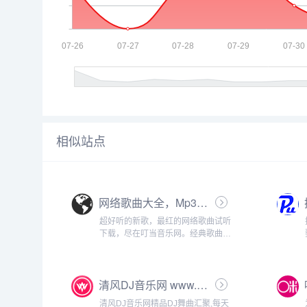
相似站点
网络歌曲大全，Mp3歌曲免费下载试听推荐_在线音乐网站_叮当音乐网
超好听的新歌，最红的网络歌曲试听
下载，尽在叮当音乐网。经典歌曲、
流行歌曲、英文歌曲一网打尽，做最
好的在线音乐网站。...
清风DJ音乐网 www.vvvdj.com 好音质更动人 超劲爆DJ舞曲 DJ下载
清风DJ音乐网精品DJ舞曲汇聚,每天