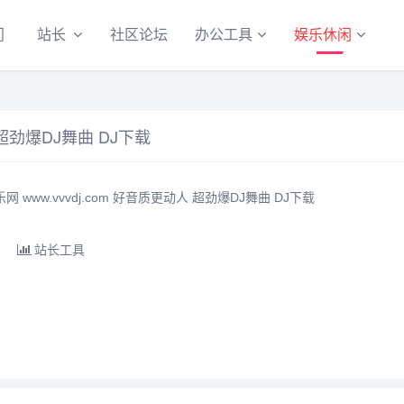
门
站长
社区论坛
办公工具
娱乐休闲
 超劲爆DJ舞曲 DJ下载
 www.vvvdj.com 好音质更动人 超劲爆DJ舞曲 DJ下载
站长工具