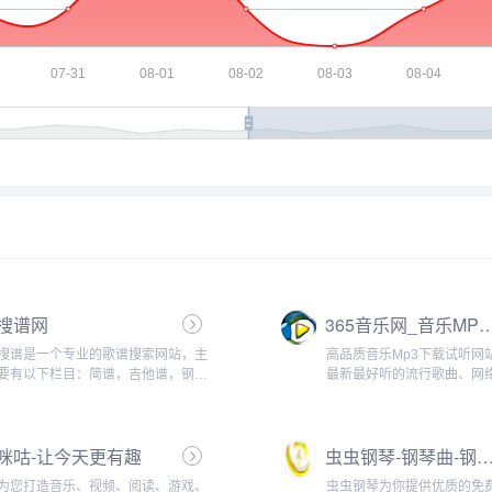
搜谱网
365音乐网_音乐MP3歌曲免费下载
搜谱是一个专业的歌谱搜索网站，主
高品质音乐Mp3下载试听网
要有以下栏目：简谱，吉他谱，钢琴
最新最好听的流行歌曲、网
谱，电子琴谱，手风琴谱，二胡谱，
以及权威、全面的歌曲排行榜。
笛萧谱，萨克斯谱，古筝谱，总谱，
其他曲谱。...
咪咕-让今天更有趣
虫虫钢琴-钢琴曲-钢琴谱－Free Piano Sheet Music D
为您打造音乐、视频、阅读、游戏、
虫虫钢琴为你提供优质的免