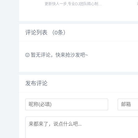
更新快人一步,专业DJ团队精心制作
好听的串烧,打造车载DJ舞曲,为DJ工
作者收录国外DJ舞曲,提供高音质在
线试听及MP3下载,全方位满足DJ工
作者及音乐爱好者的需求...
评论列表 （
0
条）
暂无评论，快来抢沙发吧~
发布评论