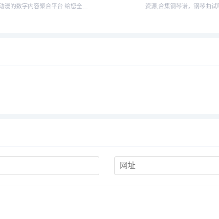
动漫的数字内容聚合平台 给您全新
资源,合集钢琴谱，钢琴曲试
的娱乐体验...
琴演奏，琴友交流的音乐平台.