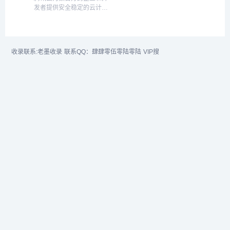
费备案，7x24小时售后支
企業的數碼化轉型助力。免
发者提供安全稳定的云计算
持，助企业无忧上云。...
費試用。...
服务，涵盖云服务器、云数
据库、云存储、视频与
CDN、域名注册等全方位云
服务和各行业解决方案。...
收录联系:
老墨收录
联系QQ：肆肆零伍零陆零陆
VIP搜