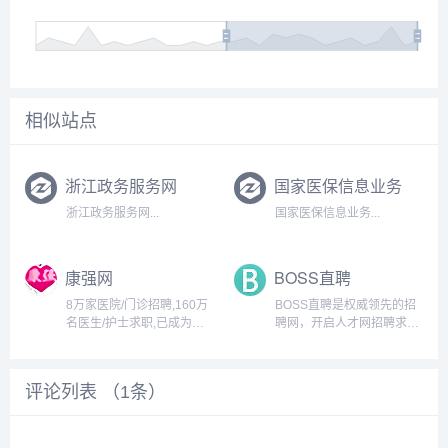
相似站点
浙江政务服务网
国家医保信息业务
浙江政务服务网...
国家医保信息业务...
康强网
BOSS直聘
8万家医院/门诊招聘,160万
BOSS直聘是权威领先的招
名医生/护士求职,已成为医
聘网，开启人才网招聘求职
疗单位招聘优选平台和医疗
新时代，招聘求职找工作，
工作者找工作优选招聘平
上BOSS直聘，直接谈！...
台....
评论列表 （
1
条）