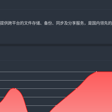
提供跨平台的文件存储、备份、同步及分享服务，是国内领先的