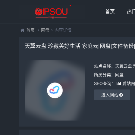
首页
热
首页
网盘
内容详情
天翼云盘 珍藏美好生活 家庭云|网盘|文件备份
站点名称：天翼云盘 
所属分类：
网盘
SEO查询：
爱站网
进入网站