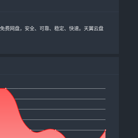
免费网盘，安全、可靠、稳定、快速。天翼云盘